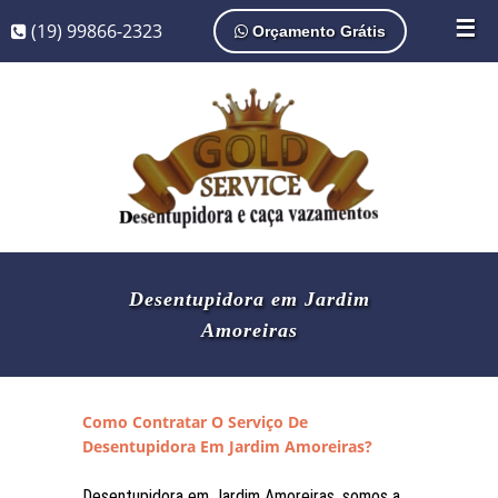
☰
(19) 99866-2323
Orçamento Grátis
Desentupidora em Jardim
Amoreiras
Como Contratar O Serviço De
Desentupidora Em Jardim Amoreiras?
Desentupidora em Jardim Amoreiras, somos a