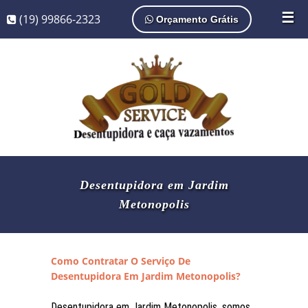
☰
(19) 99866-2323
Orçamento Grátis
Desentupidora em Jardim
Metonopolis
Como Contratar O Serviço De
Desentupidora Em Jardim Metonopolis?
Desentupidora em Jardim Metonopolis, somos