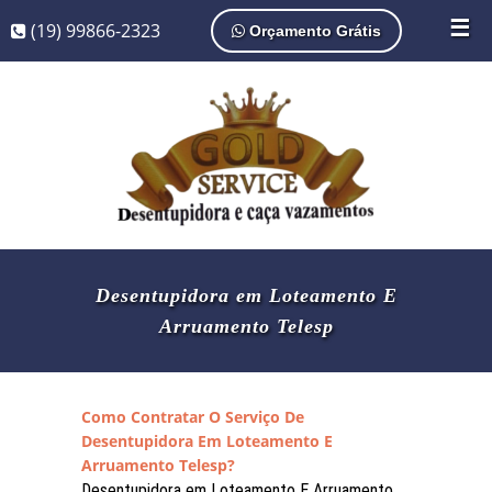
☰
(19) 99866-2323
Orçamento Grátis
Desentupidora em Loteamento E
Arruamento Telesp
Como Contratar O Serviço De
Desentupidora Em Loteamento E
Arruamento Telesp?
Desentupidora em Loteamento E Arruamento